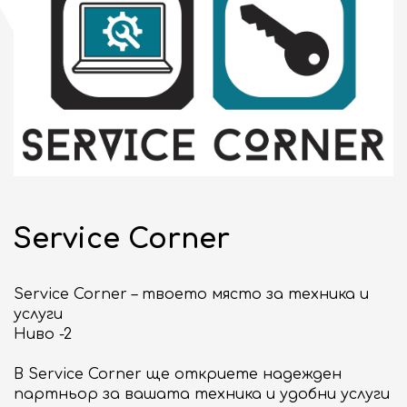
НОВИНИ
СЪБИТИЯ
10:00 - 21:00
ЗАТВОРЕНО
Service Corner
бул. "Сливница" 185
ВИЖ НА КАРТАТА
Service Corner – твоето място за техника и
ENGLISH
услуги
Ниво -2
В Service Corner ще откриете надежден
партньор за вашата техника и удобни услуги