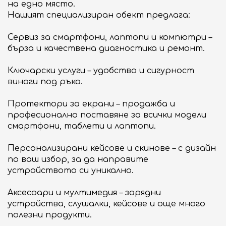
ОБЩИ УСЛОВИЯ
на едно място.
Нашият специализиран обект предлага:
БИЗНЕС ВЪЗМОЖНОСТИ
Сервиз за смартфони, лаптопи и компютри –
Търговски площи под наем
бърза и качествена диагностика и ремонт.
Реклама и организиране на събития
Ключарски услуги – удобство и сигурност
винаги под ръка.
ЗА DELTA PLANET MALL
За нас
Протектори за екрани – продажба и
професионално поставяне за всички модели
Контакт
смартфони, таблети и лаптопи.
Персонализирани кейсове и скинове – с дизайн
по ваш избор, за да направите
устройството си уникално.
Аксесоари и мултимедия – зарядни
устройства, слушалки, кейсове и още много
полезни продукти.