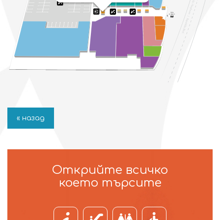
« назад
Открийте всичко
което търсите