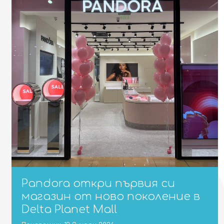
Pandora откри първия си
магазин от ново поколение в
Delta Planet Mall