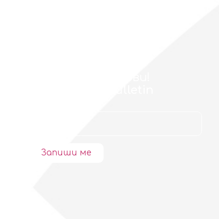
Разбирайте първи!
Delta Planet Bulletin
Запиши ме