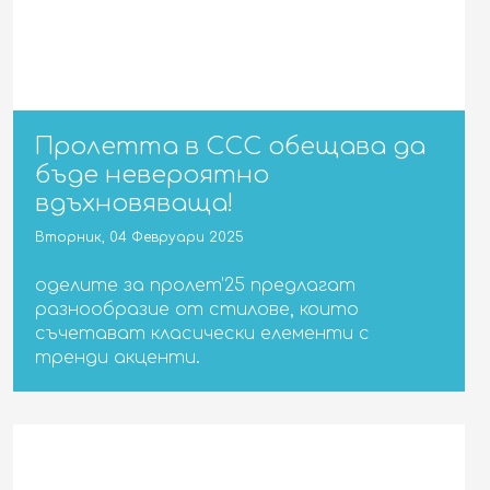
Пролетта в CCC обещава да
бъде невероятно
вдъхновяваща!
Вторник, 04 Февруари 2025
оделите за пролет’25 предлагат
разнообразие от стилове, които
съчетават класически елементи с
тренди акценти.