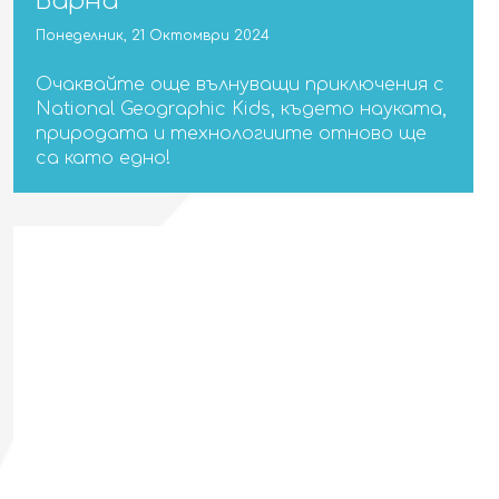
Варна
Понеделник, 21 Октомври 2024
Очаквайте още вълнуващи приключения с
National Geographic Kids, където науката,
природата и технологиите отново ще
са като едно!