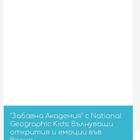
"Забавна Академия" с National
Geographic Kids: Вълнуващи
открития и емоции във