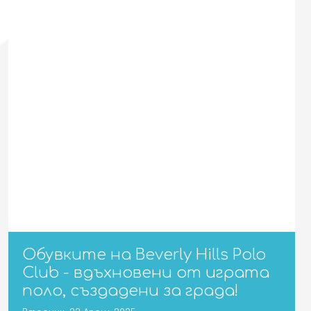
Обувките на Beverly Hills Polo
Club - вдъхновени от играта
поло, създадени за града!