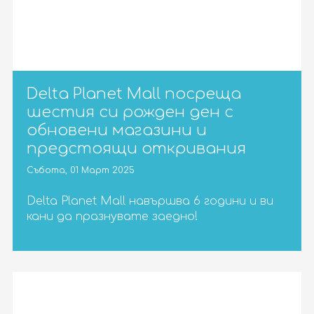
Delta Planet Mall посреща
шестия си рожден ден с
обновени магазини и
предстоящи откривания
Събота, 01 Март 2025
Delta Planet Mall навършва 6 години и ви
кани да празнувате заедно!