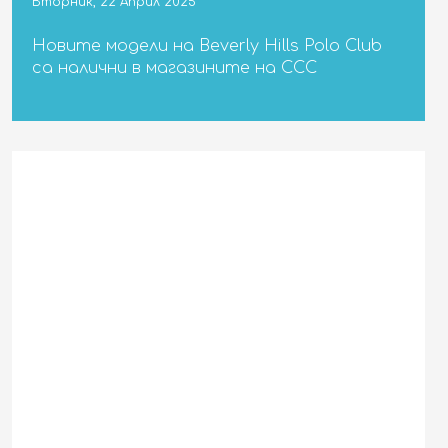
Вторник, 22 Април 2025
Новите модели на Beverly Hills Polo Club
са налични в магазините на CCC