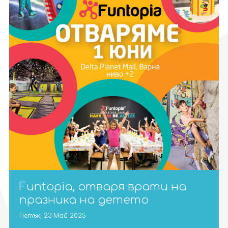
Funtopia, отваря врати на
празника на детето
Петък, 23 Май 2025