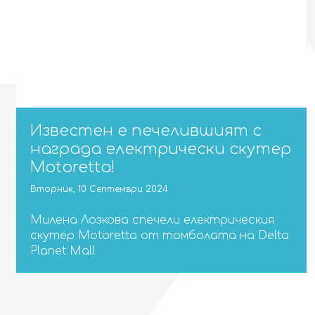
Известен е печелившият с
награда електрически скутер
Motoretta!
Вторник, 10 Септември 2024
Милена Лозкова спечели електрическия
скутер Motoretta от томболата на Delta
Planet Mall