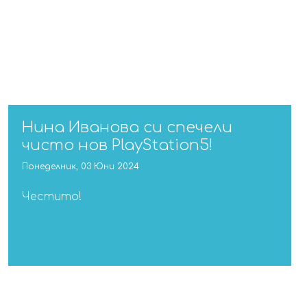
Нина Иванова си спечели
чисто нов PlayStation5!
Понеделник, 03 Юни 2024
Честито!