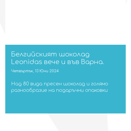
Белгийският шоколад
Leonidas вече и във Варна.
Четвъртък, 13 Юни 2024
Над 80 вида пресен шоколад и голямо
разнообразие на подаръчни опаковки