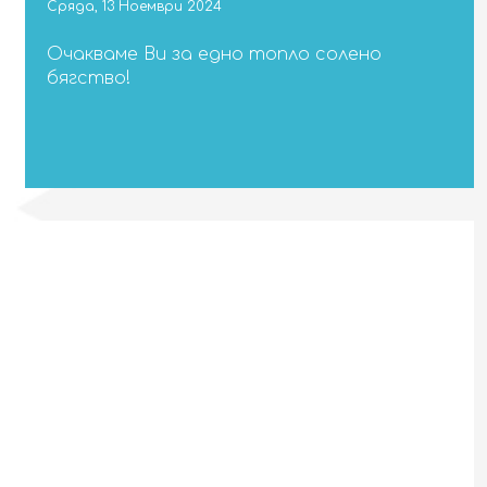
Сряда, 13 Ноември 2024
Очакваме Ви за едно топло солено
бягство!