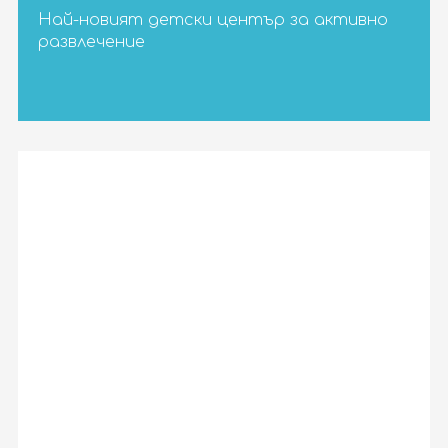
Най-новият детски център за активно
развлечение