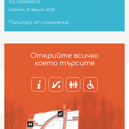
си нюанси!
Събота, 01 Август 2026
Палитра от намаления
Открийте всичко
което търсите