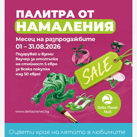
ОБЩИ УСЛОВИЯ
БИЗНЕС ВЪЗМОЖНОСТИ
Търговски площи под наем
Реклама и организиране на събития
ЗА DELTA PLANET MALL
За нас
Контакт
Оцвети края на лятото в любимите