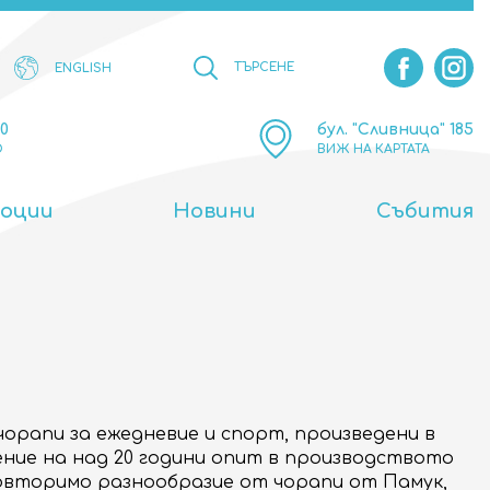
ТЪРСЕНЕ
ENGLISH
00
бул. "Сливница" 185
О
ВИЖ НА КАРТАТА
оции
Новини
Събития
 чорапи за ежедневие и спорт, произведени в
ение на над 20 години опит в производството
овторимо разнообразие от чорапи от Памук,