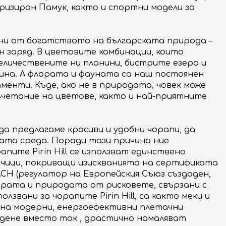
еризиран Памук, както и спортни модели за
вени от богатството на българската природа –
н заряд. В цветовите комбинации, които
еличествените ни планини, бистрите езера и
ина. А флората и фауната са наш постоянен
менти. Къде, ако не в природата, човек може
четание на цветове, както и най-приятните
ен да предлагаме красиви и удобни чорапи, да
ната среда. Поради тази причина ние
пите Pirin Hill се използват единствено
вчици, покриващи изискванията на сертификата
CH (регулатор на Европейския Съюз създаден,
ората и природата от рисковете, свързани с
олзвани за чорапите Pirin Hill, са както меки и
 на модерни, енергоефективни плетачни
адене вместо ток , драстично намаляват