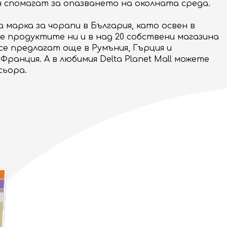
н спомагат за опазването на околната среда.
а марка за чорапи в България, като освен в
е продуктите ни и в над 20 собствени магазина
е предлагат още в Румъния, Гърция и
Франция. А в любимия Delta Planet Mall можете
сьора.