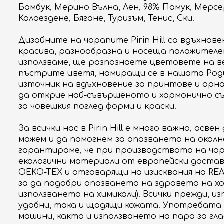
Бамбук, Мерино Вълна, Лен, 98% Памук, Мерс
Колоездене, Бягане, Туризъм, Тенис, Ски.
Дизайните на чорапите Pirin Hill са вдъхно
красива, разнообразна и носеща положителе
използваме, ще разпознаете цветовете на в
пъстрите цветя, намиращи се в нашата Род
източник на вдъхновение за принтове и орна
да открие най-съвършеното и хармонично съ
за човешкия поглед форми и краски.
За всички нас в Pirin Hill е много важно, осв
можем и да помогнем за опазването на окол
гарантираме, че при производството на чора
екологични материали от европейски доста
OEKO-TEX и отговарящи на изисквания на REA
за да подобри опазването на здравето на х
използването на химикали). Всички прежди, изп
удобни, така и щадящи кожата. Употребата
машини, както и използването на пара за гл