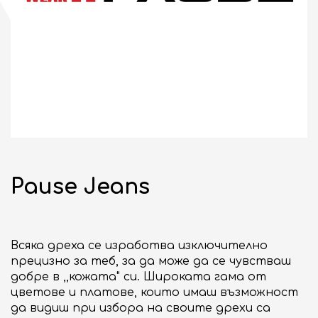
НОВИНИ
СЪБИТИЯ
10:00 - 21:00
ОТВОРЕНО
Pause Jeans
бул. "Сливница" 185
ВИЖ НА КАРТАТА
ENGLISH
Всяка дреха се изработва изключително
прецизно за теб, за да може да се чувстваш
добре в ,,кожата" си. Широката гама от
цветове и платове, които имаш възможност
да видиш при избора на своите дрехи са