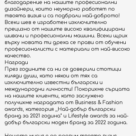
ОБЩИ УСЛОВИЯ
благодарение на нашите професионални
дизайнери, които неуморно работят по
твоята визия и са подбрали най-доброто!
БИЗНЕС ВЪЗМОЖНОСТИ
Всеки шев е изработен изключително
Търговски площи под наем
прецизно от нашите високо квалифицирани
шивачи и професионални машини. Всеки щрих
Реклама и организиране на събития
върху новата ти дреха се прави от обучени
професионалисти с материали от най-високо
ЗА DELTA PLANET MALL
качество.
За нас
Награди
През годините са ни се доверили стотици
Контакт
хиляди души, като някои от тях са
изключително известни български и
международни личности! Покорихме сърцата
на нашите клиенти, като заслужено
получихме наградата от Business & Fashion
awards, категория ,,Най-добър български
бранд за 2021 година" и Lifestyle awards за най-
добър български моден бранд за 2022 година.
Нашата мисия е да правим твоята визия