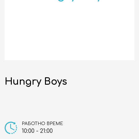
НОВИНИ
СЪБИТИЯ
10:00 - 21:00
ЗАТВОРЕНО
Hungry Boys
бул. "Сливница" 185
ВИЖ НА КАРТАТА
ENGLISH
РАБОТНО ВРЕМЕ
10:00 - 21:00