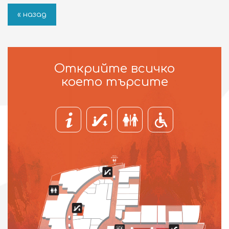
« назад
Открийте всичко
което търсите