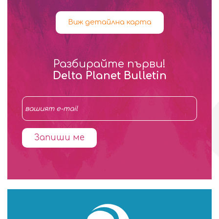
Виж детайлна карта
Разбирайте първи!
Delta Planet Bulletin
Запиши ме