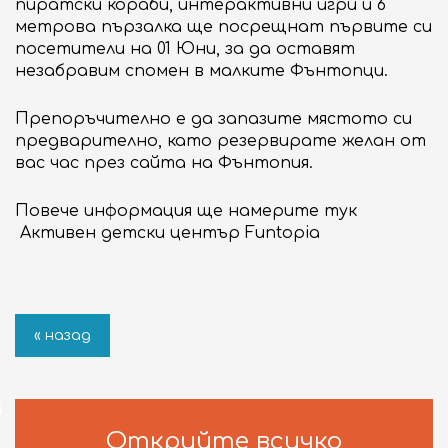
пиратски кораби, интерактивни игри и 6
ОБЩИ УСЛОВИЯ
метрова пързалка ще посрещнат първите си
посетители на 01 Юни, за да оставят
БИЗНЕС ВЪЗМОЖНОСТИ
незабравим спомен в малките Фънтопци.
Търговски площи под наем
Препоръчително е да запазите мястото си
Реклама и организиране на събития
предварително, като резервирате желан от
вас час през сайта на Фънтопия.
ЗА DELTA PLANET MALL
За нас
Повече информация ще намерите тук
Контакт
Активен детски център Funtopia
« назад
Открийте всичко