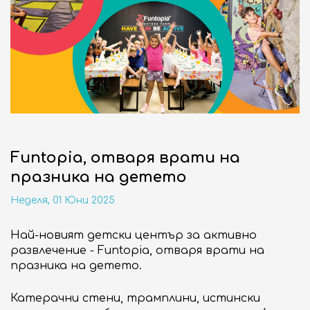
НОВИНИ
СЪБИТИЯ
10:00 - 21:00
ОТВОРЕНО
Funtopia, отваря врати на
празника на детето
бул. "Сливница" 185
ВИЖ НА КАРТАТА
Неделя, 01 Юни 2025
ENGLISH
Най-новият детски център за активно
развлечение - Funtopia, отваря врати на
празника на детето.
Катерачни стени, трамплини, истински